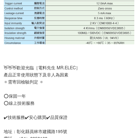
👋👋👋歡迎光臨［電料先生 MR.ELEC］
產品正常使用狀態下及非人為因素
🔅需寄回檢驗判定 🔅
⭕️保固一年
⭕️線上技術服務
✔️技術服務✔️安心購買✔️品質保證
地址：彰化縣員林市建國路195號