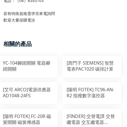
電話：（04）8353103
若有特殊規格需求🉑️來電詢問
歡迎大量採購電洽
相關的產品
YC-104腳踏開關 電器腳
[西門子 SIEMENS] 智慧
踏開關
電表PAC1020 碳排計算
[艾可 ARCO]電源供應器
[陽明 FOTEK] TC96-AN-
AD1048-24FS
R2 指撥數字溫控器
[陽明 FOTEK] FC-20R 磁
[FINDER] 交替電譯 交替
簧開關 磁簧傳感器
繼電器 交互繼電器