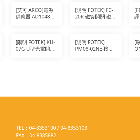
[艾可 ARCO]電源
[陽明 FOTEK] FC-
[
供應器 AD1048-
20R 磁簧開關 磁簧
譯
24FS
傳感器
互
脈衝
繼
[陽明 FOTEK] KU-
[陽明 FOTEK]
[
07G U型光電開關
PM08-02NE 接近
O
封口機專用 適用透
傳感器 近接開關
關 
光遮點
TEL：04-8353100 / 04-8353103
FAX：04-8385882