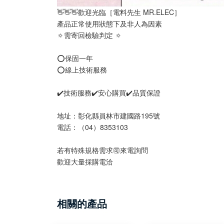
👋👋👋歡迎光臨［電料先生 MR.ELEC］
產品正常使用狀態下及非人為因素
🔅需寄回檢驗判定 🔅
⭕️保固一年
⭕️線上技術服務
✔️技術服務✔️安心購買✔️品質保證
地址：彰化縣員林市建國路195號
電話：（04）8353103
若有特殊規格需求🉑️來電詢問
歡迎大量採購電洽
相關的產品