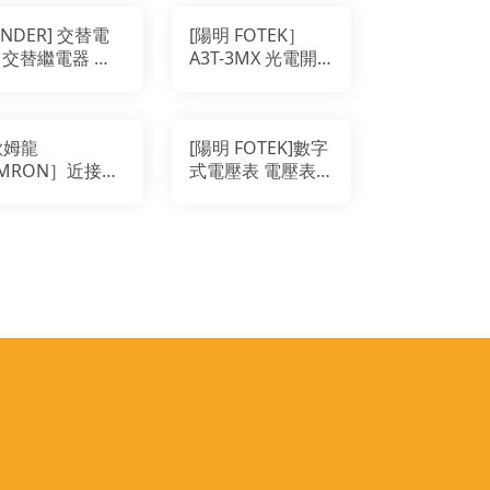
FINDER] 交替電
[陽明 FOTEK］
 交替繼電器 交
A3T-3MX 光電開
繼電器 FINDER
關 自由電壓型 對
 20.23.8.230
照式感測器
電器
歐姆龍
[陽明 FOTEK]數字
MRON］近接開
式電壓表 電壓表
E2E-X1R5F1
DRM-24TN