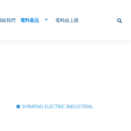
聯絡我們
電料產品
電料線上購
 Type MCC) 電
電磁開關
 MCC)
近接開關/接近感測器
遠端監控，降低人
光電開關
無熔絲開關
析・節能管理・避
磁簧開關
SSR固態繼電器
電壓表
位監控系統
棘輪電譯/棘輪繼電器/交替電譯/交替繼電器
旋鈕
歐式端子台/一般端子台
腳踏開關
RS485是什麼？為什麼工廠開始改用無線傳輸
(三)MCC類型 (四)應用場景
多迴路交流電力表安裝
定水分 × 降低病
機械式 微電腦溫控器
為什麼工廠開始改用RS485無線傳輸
(五) 系統整合能力 (六) 設計流程
微動開關
RS485無線傳輸怎麼應用？
(七) 常見問題
智慧電表
24H定時開關
絕緣端子/Y型端子/O型端子/R型端子
放大器/控制器
計數器
各式按鈕/平頭/凸頭/大頭連鎖/照光
變頻器
指示燈
SCR整流器
電源供應器
■ SHIMENG ELECTRIC INDUSTRIAL