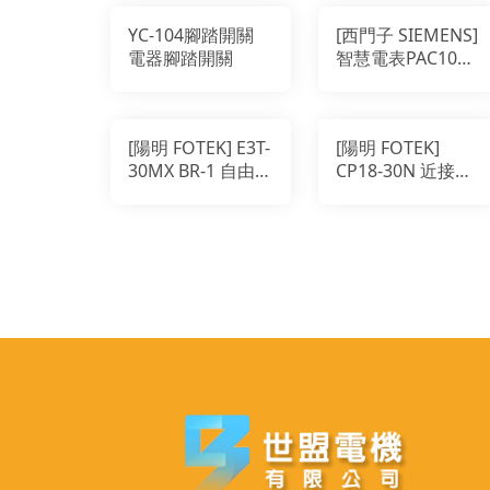
YC-104腳踏開關
[西門子 SIEMENS]
電器腳踏開關
智慧電表PAC1020
碳排計算
[陽明 FOTEK] E3T-
[陽明 FOTEK]
30MX BR-1 自由電
CP18-30N 近接開
壓型 光電傳感器
關 接近感測器
對照式 對射光電開
關