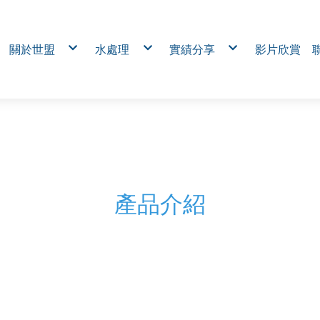
關於世盟
水處理
實績分享
影片欣賞
公司簡介
RO及上水處理系統
電熱抽出式MCC盤 (Draw-out
熱固定式MCC盤 (Fixed Type
服務品牌
廢(污)處理系統
工業無線對傳模組｜免拉線
服務項目
再生水與雨水回收
力巡檢與佈線成本
社區臭味及噪音改善
工廠用電監控系統｜電力分
免跳電
水處理設備及化學製品銷售
台電控制箱
電熱工程
多區域食品廠給水輸送與水
汙水進排風設備盤
烘箱、熱處理電控箱
通風設備電控箱
農業環控自動化控制系統｜穩
害 × 節水節能
機械業電控箱
環保廢水系統控制箱
伺服研磨機
溫室控制盤
醫院輸水系統
產品介紹
橡膠手套設備盤
自動研磨製管機
自動化淨水處理系統
複製-台電控制箱