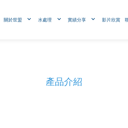
關於世盟
水處理
實績分享
影片欣賞
公司簡介
RO及上水處理系統
電熱抽出式MCC盤 (Draw-out
熱固定式MCC盤 (Fixed Type
服務品牌
廢(污)處理系統
工業無線對傳模組｜免拉線
服務項目
再生水與雨水回收
力巡檢與佈線成本
社區臭味及噪音改善
工廠用電監控系統｜電力分
免跳電
水處理設備及化學製品銷售
台電控制箱
電熱工程
多區域食品廠給水輸送與水
汙水進排風設備盤
烘箱、熱處理電控箱
通風設備電控箱
農業環控自動化控制系統｜穩
害 × 節水節能
機械業電控箱
環保廢水系統控制箱
伺服研磨機
溫室控制盤
醫院輸水系統
產品介紹
橡膠手套設備盤
自動研磨製管機
自動化淨水處理系統
複製-台電控制箱