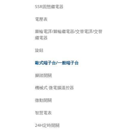
SSR固態繼電器
電壓表
棘輪電譯/棘輪繼電器/交替電譯/交替
繼電器
旋鈕
歐式端子台/一般端子台
腳踏開關
機械式 微電腦溫控器
微動開關
智慧電表
24H定時開關