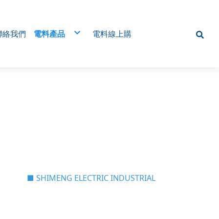
聯絡我們
電料產品
電料線上購
 Type MCC) 電
電磁開關
 MCC)
近接開關/接近感測器
遠端監控，降低人
光電開關
無熔絲開關
析・節能管理・避
磁簧開關
SSR固態繼電器
電壓表
位監控系統
棘輪電譯/棘輪繼電器/交替電譯/交替繼電器
旋鈕
歐式端子台/一般端子台
腳踏開關
RS485是什麼？為什麼工廠開始改用無線傳輸
(三)MCC類型 (四)應用場景
多迴路交流電力表安裝
定水分 × 降低病
機械式 微電腦溫控器
為什麼工廠開始改用RS485無線傳輸
(五) 系統整合能力 (六) 設計流程
微動開關
RS485無線傳輸怎麼應用？
(七) 常見問題
智慧電表
24H定時開關
絕緣端子/Y型端子/O型端子/R型端子
放大器/控制器
計數器
各式按鈕/平頭/凸頭/大頭連鎖/照光
變頻器
指示燈
SCR整流器
電源供應器
■ SHIMENG ELECTRIC INDUSTRIAL