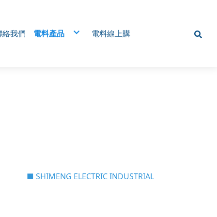
聯絡我們
電料產品
電料線上購
 Type MCC) 電
電磁開關
 MCC)
近接開關/接近感測器
遠端監控，降低人
光電開關
無熔絲開關
析・節能管理・避
磁簧開關
SSR固態繼電器
電壓表
位監控系統
棘輪電譯/棘輪繼電器/交替電譯/交替繼電器
旋鈕
歐式端子台/一般端子台
腳踏開關
RS485是什麼？為什麼工廠開始改用無線傳輸
(三)MCC類型 (四)應用場景
多迴路交流電力表安裝
定水分 × 降低病
機械式 微電腦溫控器
為什麼工廠開始改用RS485無線傳輸
(五) 系統整合能力 (六) 設計流程
微動開關
RS485無線傳輸怎麼應用？
(七) 常見問題
智慧電表
24H定時開關
絕緣端子/Y型端子/O型端子/R型端子
放大器/控制器
計數器
各式按鈕/平頭/凸頭/大頭連鎖/照光
變頻器
指示燈
SCR整流器
電源供應器
■ SHIMENG ELECTRIC INDUSTRIAL