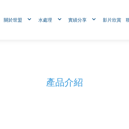
關於世盟
水處理
實績分享
影片欣賞
公司簡介
RO及上水處理系統
電熱抽出式MCC盤 (Draw-out
熱固定式MCC盤 (Fixed Type
服務品牌
廢(污)處理系統
工業無線對傳模組｜免拉線
服務項目
再生水與雨水回收
力巡檢與佈線成本
社區臭味及噪音改善
工廠用電監控系統｜電力分
免跳電
水處理設備及化學製品銷售
台電控制箱
電熱工程
多區域食品廠給水輸送與水
汙水進排風設備盤
烘箱、熱處理電控箱
通風設備電控箱
農業環控自動化控制系統｜穩
害 × 節水節能
機械業電控箱
環保廢水系統控制箱
伺服研磨機
溫室控制盤
醫院輸水系統
產品介紹
橡膠手套設備盤
自動研磨製管機
自動化淨水處理系統
複製-台電控制箱