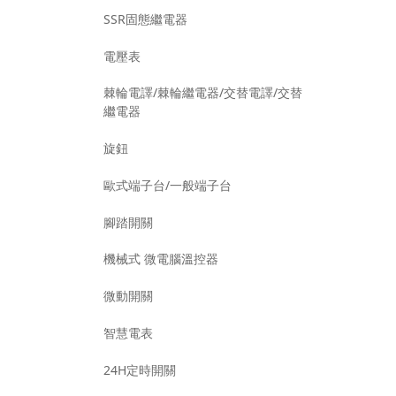
SSR固態繼電器
電壓表
棘輪電譯/棘輪繼電器/交替電譯/交替
繼電器
旋鈕
歐式端子台/一般端子台
腳踏開關
機械式 微電腦溫控器
微動開關
智慧電表
24H定時開關