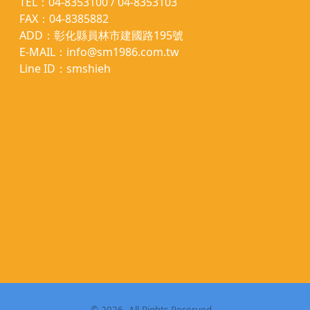
TEL：04-8353100 / 04-8353103
FAX：04-8385882
ADD：彰化縣員林市建國路195號
E-MAIL：info@sm1986.com.tw
Line ID：smshieh
©
2026
, All Rights Reserved.