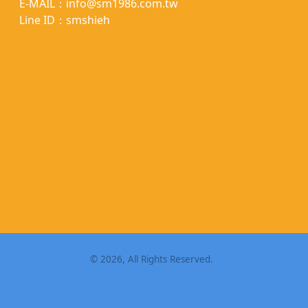
E-MAIL：info@sm1986.com.tw
Line ID：smshieh
©
2026
, All Rights Reserved.