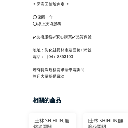
🔅需寄回檢驗判定 🔅
⭕️保固一年
⭕️線上技術服務
✔️技術服務✔️安心購買✔️品質保證
地址：彰化縣員林市建國路195號
電話：（04）8353103
若有特殊規格需求🉑️來電詢問
歡迎大量採購電洽
相關的產品
[士林 SHIHLIN]無
[士林 SHIHLIN]無
熔絲開關
熔絲開關