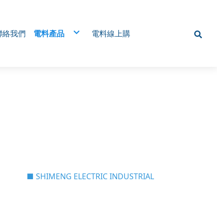
聯絡我們
電料產品
電料線上購
 Type MCC) 電
電磁開關
 MCC)
近接開關/接近感測器
遠端監控，降低人
光電開關
無熔絲開關
析・節能管理・避
磁簧開關
SSR固態繼電器
電壓表
位監控系統
棘輪電譯/棘輪繼電器/交替電譯/交替繼電器
旋鈕
歐式端子台/一般端子台
腳踏開關
RS485是什麼？為什麼工廠開始改用無線傳輸
(三)MCC類型 (四)應用場景
多迴路交流電力表安裝
定水分 × 降低病
機械式 微電腦溫控器
為什麼工廠開始改用RS485無線傳輸
(五) 系統整合能力 (六) 設計流程
微動開關
RS485無線傳輸怎麼應用？
(七) 常見問題
智慧電表
24H定時開關
絕緣端子/Y型端子/O型端子/R型端子
放大器/控制器
計數器
各式按鈕/平頭/凸頭/大頭連鎖/照光
變頻器
指示燈
SCR整流器
電源供應器
■ SHIMENG ELECTRIC INDUSTRIAL