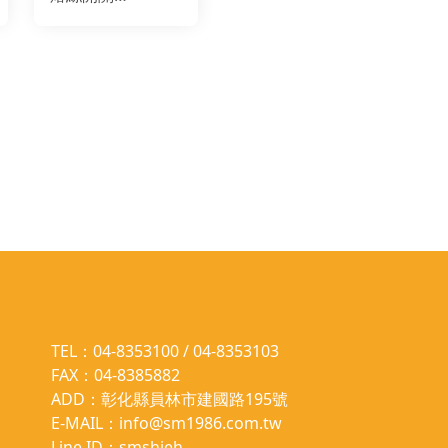
BH2P10A
TEL：04-8353100 / 04-8353103
FAX：04-8385882
ADD：彰化縣員林市建國路195號
E-MAIL：info@sm1986.com.tw
Line ID：smshieh