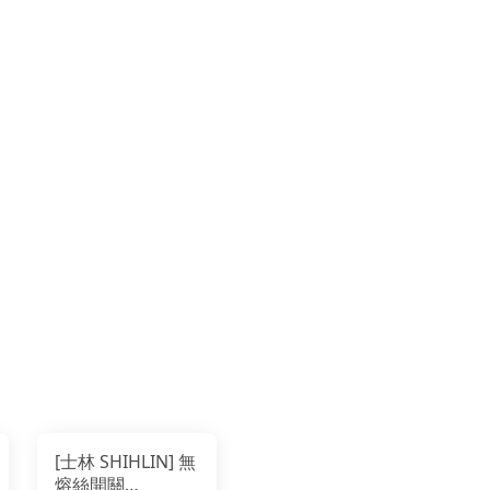
[士林 SHIHLIN] 無
熔絲開關