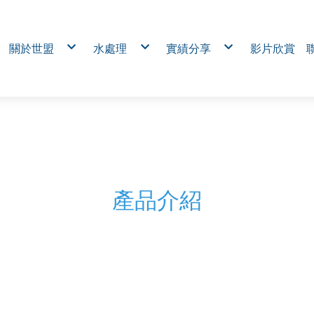
關於世盟
水處理
實績分享
影片欣賞
公司簡介
RO及上水處理系統
電熱抽出式MCC盤 (Draw-out
熱固定式MCC盤 (Fixed Type
服務品牌
廢(污)處理系統
工業無線對傳模組｜免拉線
服務項目
再生水與雨水回收
力巡檢與佈線成本
社區臭味及噪音改善
工廠用電監控系統｜電力分
免跳電
水處理設備及化學製品銷售
台電控制箱
電熱工程
多區域食品廠給水輸送與水
汙水進排風設備盤
烘箱、熱處理電控箱
通風設備電控箱
農業環控自動化控制系統｜穩
害 × 節水節能
機械業電控箱
環保廢水系統控制箱
伺服研磨機
溫室控制盤
醫院輸水系統
產品介紹
橡膠手套設備盤
自動研磨製管機
自動化淨水處理系統
複製-台電控制箱