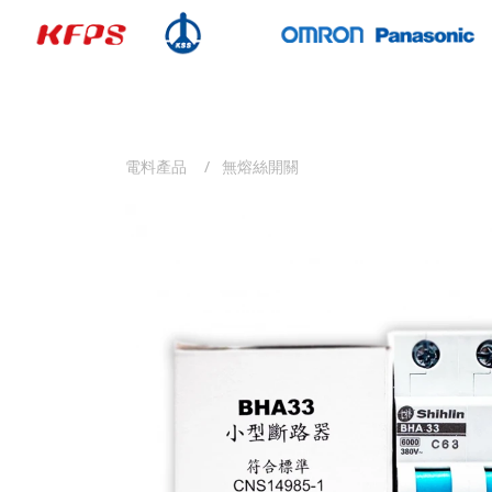
電料產品
無熔絲開關