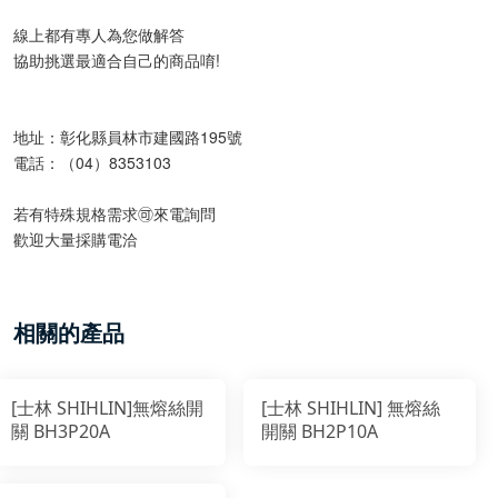
線上都有專人為您做解答
協助挑選最適合自己的商品唷!
地址：彰化縣員林市建國路195號
電話：（04）8353103
若有特殊規格需求🉑️來電詢問
歡迎大量採購電洽
相關的產品
[士林 SHIHLIN]無熔絲開
[士林 SHIHLIN] 無熔絲
關 BH3P20A
開關 BH2P10A