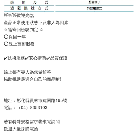
👋👋👋歡迎光臨
產品正常使用狀態下及非人為因素
🔅需寄回檢驗判定 🔅
⭕️保固一年
⭕️線上技術服務
✔️技術服務✔️安心購買✔️品質保證
線上都有專人為您做解答
協助挑選最適合自己的商品唷!
地址：彰化縣員林市建國路195號
電話：（04）8353103
若有特殊規格需求🉑️來電詢問
歡迎大量採購電洽