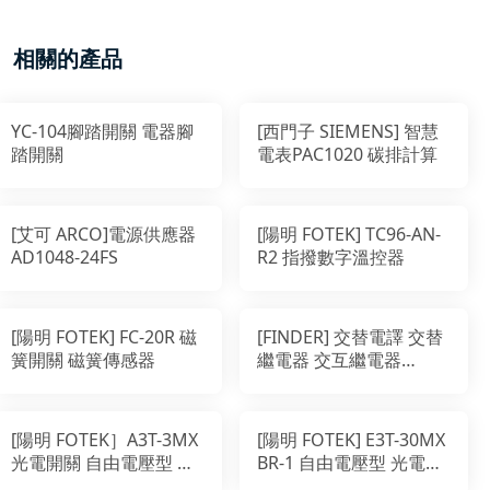
相關的產品
YC-104腳踏開關 電器腳
[西門子 SIEMENS] 智慧
踏開關
電表PAC1020 碳排計算
[艾可 ARCO]電源供應器
[陽明 FOTEK] TC96-AN-
AD1048-24FS
R2 指撥數字溫控器
[陽明 FOTEK] FC-20R 磁
[FINDER] 交替電譯 交替
簧開關 磁簧傳感器
繼電器 交互繼電器
FINDER脈衝 20.23.8.230
繼電器
[陽明 FOTEK］A3T-3MX
[陽明 FOTEK] E3T-30MX
光電開關 自由電壓型 對
BR-1 自由電壓型 光電傳
照式感測器
感器 對照式 對射光電開